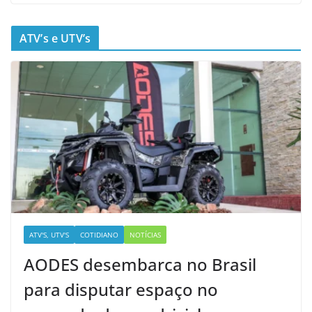
ATV’s e UTV’s
ATV'S, UTV'S
COTIDIANO
NOTÍCIAS
AODES desembarca no Brasil
para disputar espaço no