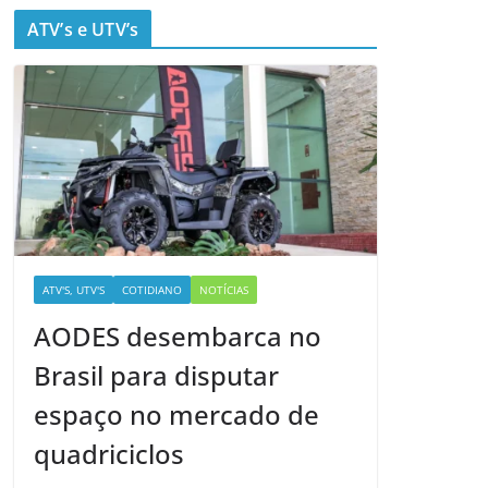
ATV’s e UTV’s
ATV'S, UTV'S
COTIDIANO
NOTÍCIAS
AODES desembarca no
Brasil para disputar
espaço no mercado de
quadriciclos