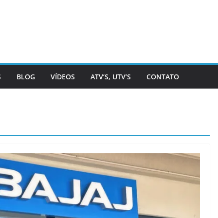
S
BLOG
VÍDEOS
ATV’S, UTV’S
CONTATO