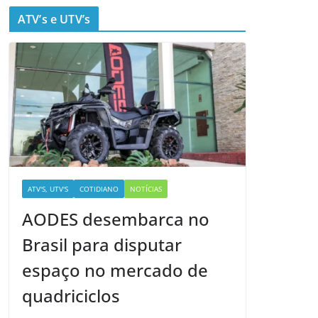
ATV’s e UTV’s
ATV'S, UTV'S
COTIDIANO
NOTÍCIAS
AODES desembarca no
Brasil para disputar
espaço no mercado de
quadriciclos