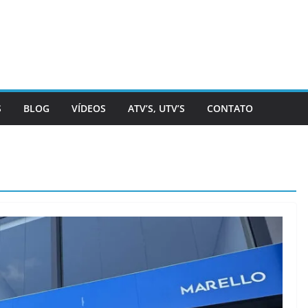
S
BLOG
VÍDEOS
ATV’S, UTV’S
CONTATO