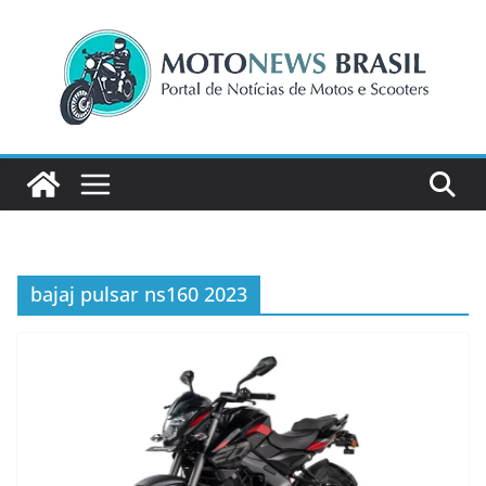
Pular
para
o
conteúdo
bajaj pulsar ns160 2023