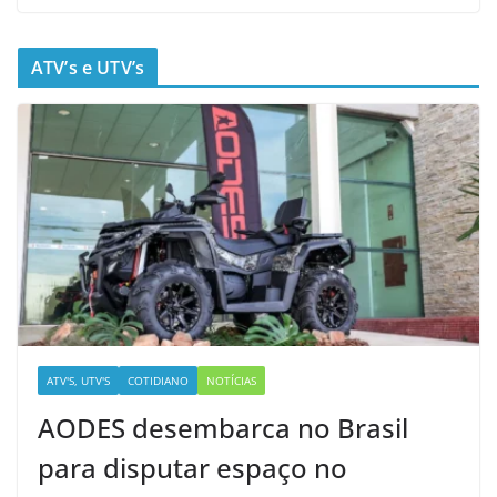
ATV’s e UTV’s
ATV'S, UTV'S
COTIDIANO
NOTÍCIAS
AODES desembarca no Brasil
para disputar espaço no