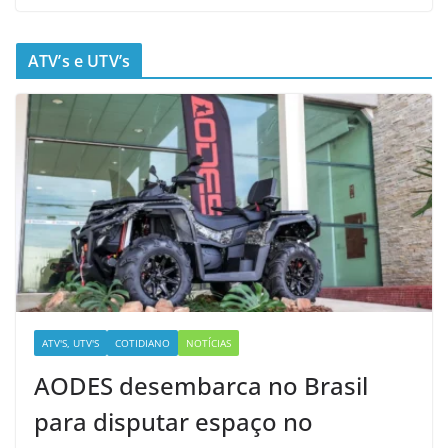
ATV’s e UTV’s
ATV'S, UTV'S
COTIDIANO
NOTÍCIAS
AODES desembarca no Brasil
para disputar espaço no