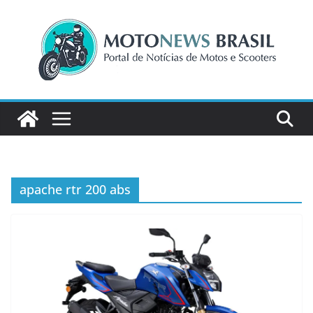
Pular
para
o
conteúdo
apache rtr 200 abs