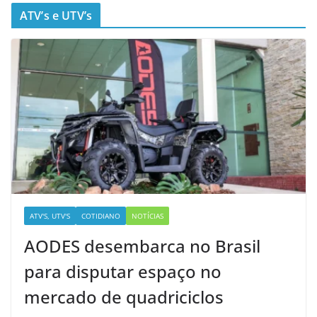
ATV’s e UTV’s
ATV'S, UTV'S
COTIDIANO
NOTÍCIAS
AODES desembarca no Brasil
para disputar espaço no
mercado de quadriciclos