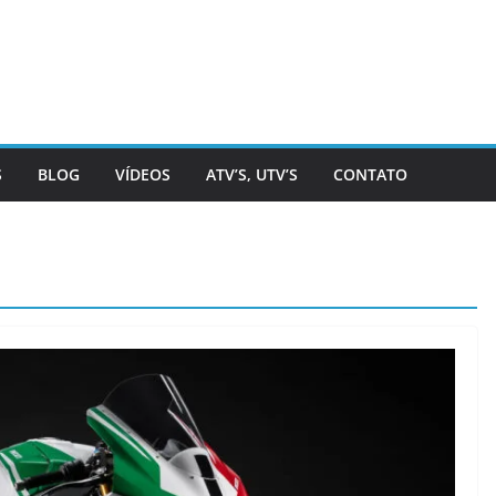
S
BLOG
VÍDEOS
ATV’S, UTV’S
CONTATO