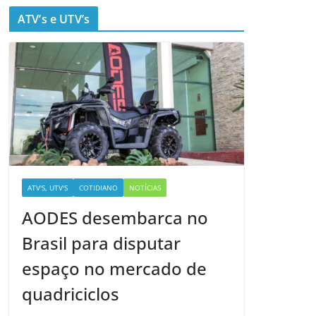
ATV’s e UTV’s
ATV'S, UTV'S
COTIDIANO
NOTÍCIAS
AODES desembarca no
Brasil para disputar
espaço no mercado de
quadriciclos