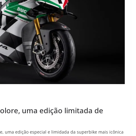
colore, uma edição limitada de
re, uma edição especial e limidada da superbike mais icônica